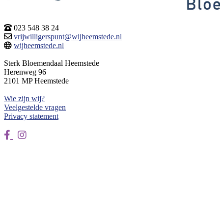
023 548 38 24
vrijwilligerspunt@wijheemstede.nl
wijheemstede.nl
Sterk Bloemendaal Heemstede
Herenweg 96
2101 MP Heemstede
Wie zijn wij?
Veelgestelde vragen
Privacy statement